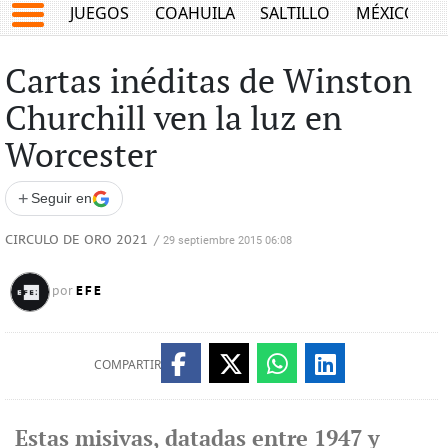
JUEGOS
COAHUILA
SALTILLO
MÉXICO
Cartas inéditas de Winston
Churchill ven la luz en
Worcester
+
Seguir en
CIRCULO DE ORO 2021
/
29 septiembre 2015 06:08
EFE
por
COMPARTIR
Estas misivas, datadas entre 1947 y