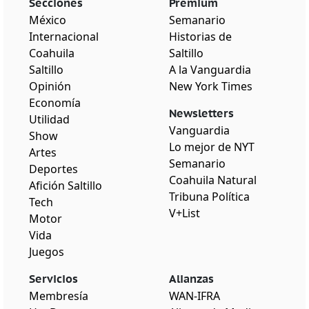
Secciones
Premium
México
Semanario
Internacional
Historias de
Coahuila
Saltillo
Saltillo
A la Vanguardia
Opinión
New York Times
Economía
Newsletters
Utilidad
Vanguardia
Show
Lo mejor de NYT
Artes
Semanario
Deportes
Coahuila Natural
Afición Saltillo
Tribuna Política
Tech
V+List
Motor
Vida
Juegos
Servicios
Alianzas
Membresía
WAN-IFRA