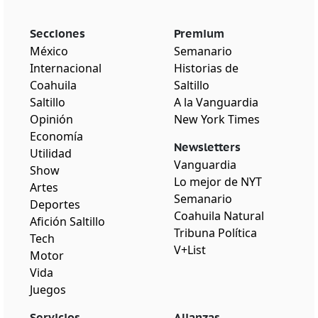
Secciones
Premium
México
Semanario
Internacional
Historias de
Coahuila
Saltillo
Saltillo
A la Vanguardia
Opinión
New York Times
Economía
Newsletters
Utilidad
Vanguardia
Show
Lo mejor de NYT
Artes
Semanario
Deportes
Coahuila Natural
Afición Saltillo
Tribuna Política
Tech
V+List
Motor
Vida
Juegos
Servicios
Alianzas