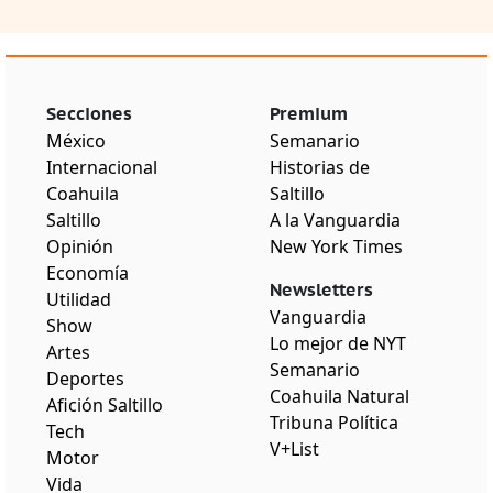
Secciones
Premium
México
Semanario
Internacional
Historias de
Coahuila
Saltillo
Saltillo
A la Vanguardia
Opinión
New York Times
Economía
Newsletters
Utilidad
Vanguardia
Show
Lo mejor de NYT
Artes
Semanario
Deportes
Coahuila Natural
Afición Saltillo
Tribuna Política
Tech
V+List
Motor
Vida