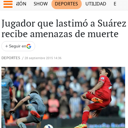
OPINIÓN
SHOW
DEPORTES
UTILIDAD
ECON
Jugador que lastimó a Suárez
recibe amenazas de muerte
+
Seguir en
DEPORTES
/
28 septiembre 2015 14:36