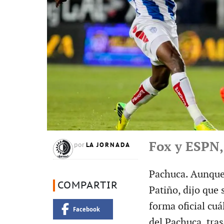
Fox y ESPN,
LA JORNADA
por
Pachuca. Aunque 
COMPARTIR
Patiño, dijo que
forma oficial cuá
Facebook
del Pachuca, tra