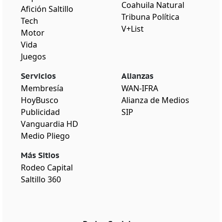
Coahuila Natural
Afición Saltillo
Tribuna Política
Tech
V+List
Motor
Vida
Juegos
Servicios
Alianzas
Membresía
WAN-IFRA
HoyBusco
Alianza de Medios
Publicidad
SIP
Vanguardia HD
Medio Pliego
Más Sitios
Rodeo Capital
Saltillo 360