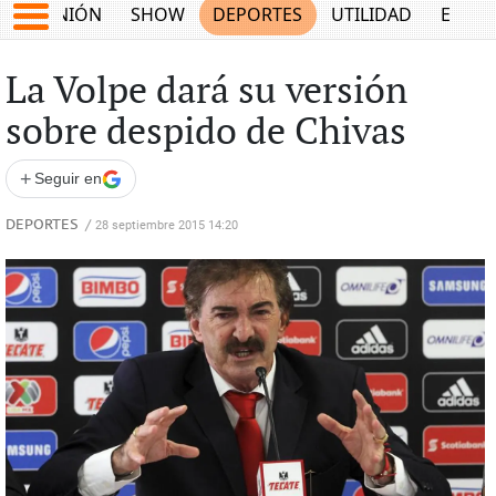
OPINIÓN
SHOW
DEPORTES
UTILIDAD
ECON
La Volpe dará su versión
sobre despido de Chivas
+
Seguir en
DEPORTES
/
28 septiembre 2015 14:20