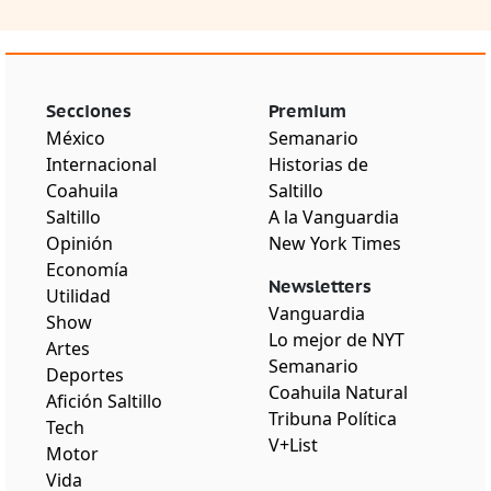
Secciones
Premium
México
Semanario
Internacional
Historias de
Coahuila
Saltillo
Saltillo
A la Vanguardia
Opinión
New York Times
Economía
Newsletters
Utilidad
Vanguardia
Show
Lo mejor de NYT
Artes
Semanario
Deportes
Coahuila Natural
Afición Saltillo
Tribuna Política
Tech
V+List
Motor
Vida