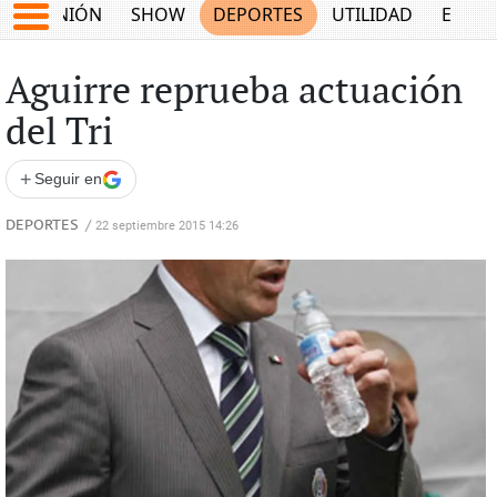
OPINIÓN
SHOW
DEPORTES
UTILIDAD
ECON
Aguirre reprueba actuación
del Tri
+
Seguir en
DEPORTES
/
22 septiembre 2015 14:26