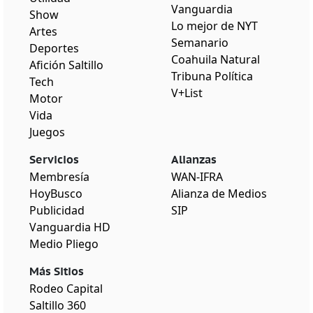
Vanguardia
Show
Lo mejor de NYT
Artes
Semanario
Deportes
Coahuila Natural
Afición Saltillo
Tribuna Política
Tech
V+List
Motor
Vida
Juegos
Servicios
Alianzas
Membresía
WAN-IFRA
HoyBusco
Alianza de Medios
Publicidad
SIP
Vanguardia HD
Medio Pliego
Más Sitios
Rodeo Capital
Saltillo 360