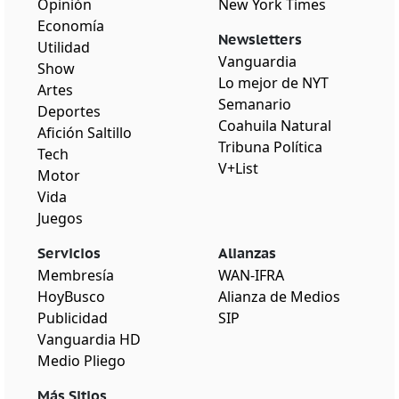
Opinión
New York Times
Economía
Newsletters
Utilidad
Vanguardia
Show
Lo mejor de NYT
Artes
Semanario
Deportes
Coahuila Natural
Afición Saltillo
Tribuna Política
Tech
V+List
Motor
Vida
Juegos
Servicios
Alianzas
Membresía
WAN-IFRA
HoyBusco
Alianza de Medios
Publicidad
SIP
Vanguardia HD
Medio Pliego
Más Sitios