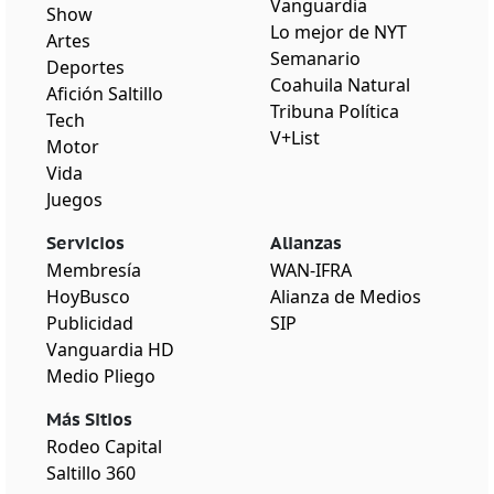
Vanguardia
Show
Lo mejor de NYT
Artes
Semanario
Deportes
Coahuila Natural
Afición Saltillo
Tribuna Política
Tech
V+List
Motor
Vida
Juegos
Servicios
Alianzas
Membresía
WAN-IFRA
HoyBusco
Alianza de Medios
Publicidad
SIP
Vanguardia HD
Medio Pliego
Más Sitios
Rodeo Capital
Saltillo 360