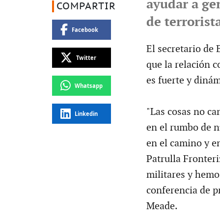
ayudar a ge
COMPARTIR
de terrorist
Facebook
El secretario de
Twitter
que la relación 
es fuerte y dinám
Whatsapp
"Las cosas no ca
Linkedin
en el rumbo de n
en el camino y e
Patrulla Fronteri
militares y hemo
conferencia de p
Meade.