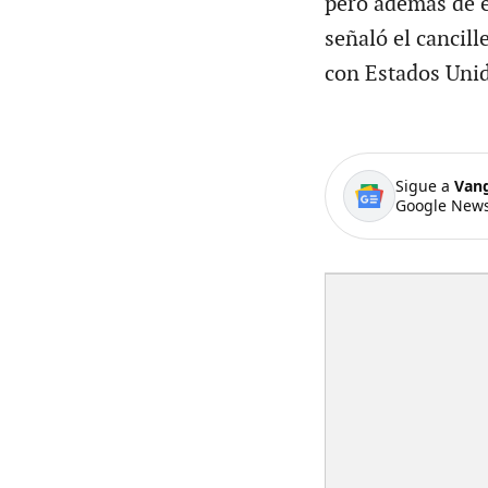
pero además de 
señaló el cancil
con Estados Uni
Sigue a
Van
Google News