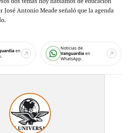
esos dos temas hoy hablamos de educación"
ler José Antonio Meade señaló que la agenda
do.
Noticias de
guardia
en
Vanguardia
en
.
WhatsApp.