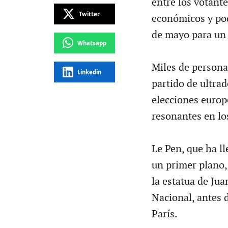
entre los votant
Twitter
económicos y podr
de mayo para un
Whatsapp
Miles de persona
Linkedin
partido de ultrad
elecciones europ
resonantes en lo
Le Pen, que ha l
un primer plano, 
la estatua de Jua
Nacional, antes d
París.