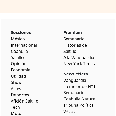
Secciones
Premium
México
Semanario
Internacional
Historias de
Coahuila
Saltillo
Saltillo
A la Vanguardia
Opinión
New York Times
Economía
Newsletters
Utilidad
Vanguardia
Show
Lo mejor de NYT
Artes
Semanario
Deportes
Coahuila Natural
Afición Saltillo
Tribuna Política
Tech
V+List
Motor