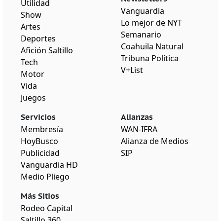
Utilidad
Vanguardia
Show
Lo mejor de NYT
Artes
Semanario
Deportes
Coahuila Natural
Afición Saltillo
Tribuna Política
Tech
V+List
Motor
Vida
Juegos
Servicios
Alianzas
Membresía
WAN-IFRA
HoyBusco
Alianza de Medios
Publicidad
SIP
Vanguardia HD
Medio Pliego
Más Sitios
Rodeo Capital
Saltillo 360