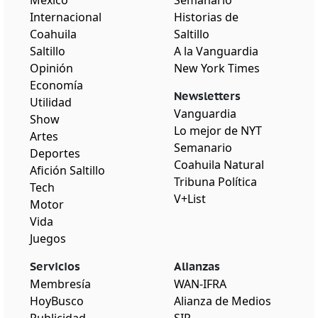
Internacional
Historias de
Coahuila
Saltillo
Saltillo
A la Vanguardia
Opinión
New York Times
Economía
Newsletters
Utilidad
Vanguardia
Show
Lo mejor de NYT
Artes
Semanario
Deportes
Coahuila Natural
Afición Saltillo
Tribuna Política
Tech
V+List
Motor
Vida
Juegos
Servicios
Alianzas
Membresía
WAN-IFRA
HoyBusco
Alianza de Medios
Publicidad
SIP