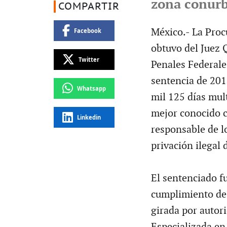
zona conur
COMPARTIR
México.- La Proc
Facebook
obtuvo del Juez 
Twitter
Penales Federale
sentencia de 201
Whatsapp
mil 125 días mu
mejor conocido c
Linkedin
responsable de l
privación ilegal 
El sentenciado f
cumplimiento de 
girada por autor
Especializada en