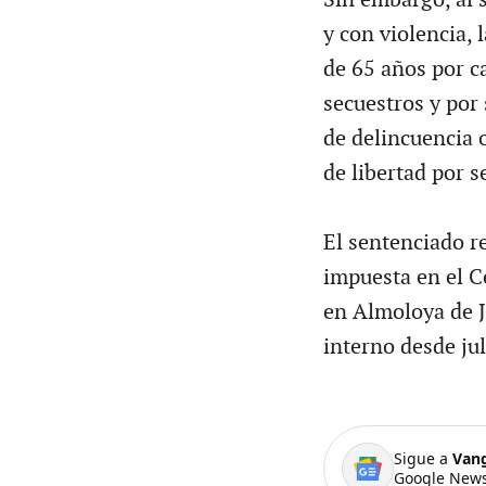
y con violencia,
de 65 años por ca
secuestros y por 
de delincuencia o
de libertad por s
El sentenciado re
impuesta en el C
en Almoloya de J
interno desde ju
Sigue a
Van
Google News