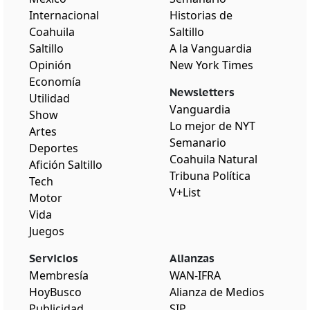
Internacional
Historias de
Coahuila
Saltillo
Saltillo
A la Vanguardia
Opinión
New York Times
Economía
Newsletters
Utilidad
Vanguardia
Show
Lo mejor de NYT
Artes
Semanario
Deportes
Coahuila Natural
Afición Saltillo
Tribuna Política
Tech
V+List
Motor
Vida
Juegos
Servicios
Alianzas
Membresía
WAN-IFRA
HoyBusco
Alianza de Medios
Publicidad
SIP