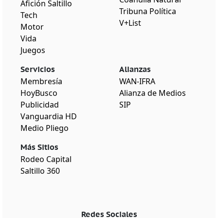
Afición Saltillo
Tribuna Política
Tech
V+List
Motor
Vida
Juegos
Servicios
Alianzas
Membresía
WAN-IFRA
HoyBusco
Alianza de Medios
Publicidad
SIP
Vanguardia HD
Medio Pliego
Más Sitios
Rodeo Capital
Saltillo 360
Redes Sociales