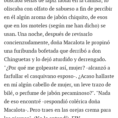
buscaba señas de lápiz labial en la camisa; lo
oliscaba con olfato de sabueso a fin de percibir
en él algún aroma de jabón chiquito, de esos
que en los moteles (según me han dicho) se
usan. Una noche, después de revisarlo
concienzudamente, doña Macalota le propinó
una furibunda bofetada que derribó a don
Chinguetas y lo dejó aturdido y derrengado.
"¿Por qué me golpeaste así, mujer? -alcanzó a
farfullar el casquivano esposo-. ¿Acaso hallaste
en mí algún cabello de mujer, un leve trazo de
bilé, o perfume de jabón pecaminoso?". "Nada
de eso encontré -respondió colérica doña
Macalota-. Pero traes en las orejas crema para