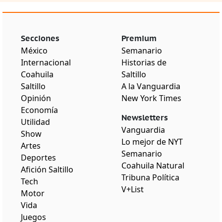
Secciones
Premium
México
Semanario
Internacional
Historias de
Coahuila
Saltillo
Saltillo
A la Vanguardia
Opinión
New York Times
Economía
Newsletters
Utilidad
Vanguardia
Show
Lo mejor de NYT
Artes
Semanario
Deportes
Coahuila Natural
Afición Saltillo
Tribuna Política
Tech
V+List
Motor
Vida
Juegos