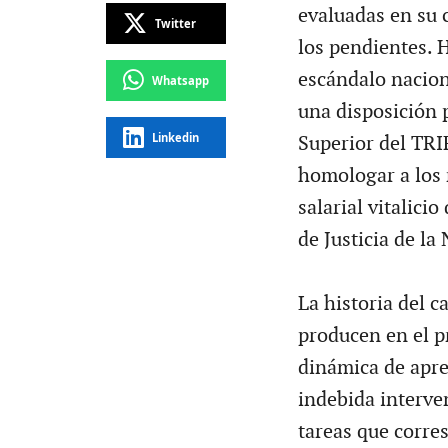
evaluadas en su 
Twitter
los pendientes. 
escándalo nacion
Whatsapp
una disposición 
Linkedin
Superior del TRIF
homologar a los 
salarial vitalici
de Justicia de la
La historia del c
producen en el pr
dinámica de apre
indebida interve
tareas que corre