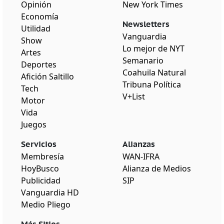
Opinión
New York Times
Economía
Newsletters
Utilidad
Vanguardia
Show
Lo mejor de NYT
Artes
Semanario
Deportes
Coahuila Natural
Afición Saltillo
Tribuna Política
Tech
V+List
Motor
Vida
Juegos
Servicios
Alianzas
Membresía
WAN-IFRA
HoyBusco
Alianza de Medios
Publicidad
SIP
Vanguardia HD
Medio Pliego