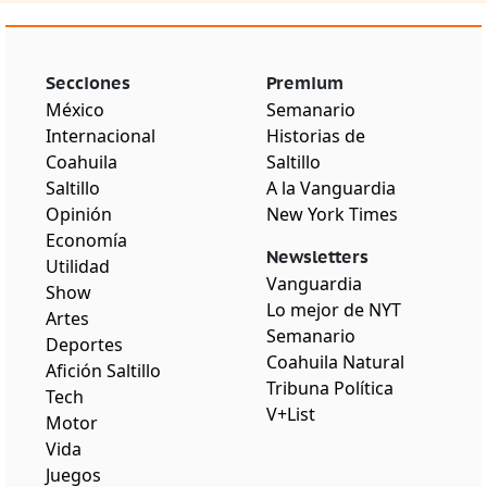
Secciones
Premium
México
Semanario
Internacional
Historias de
Coahuila
Saltillo
Saltillo
A la Vanguardia
Opinión
New York Times
Economía
Newsletters
Utilidad
Vanguardia
Show
Lo mejor de NYT
Artes
Semanario
Deportes
Coahuila Natural
Afición Saltillo
Tribuna Política
Tech
V+List
Motor
Vida
Juegos