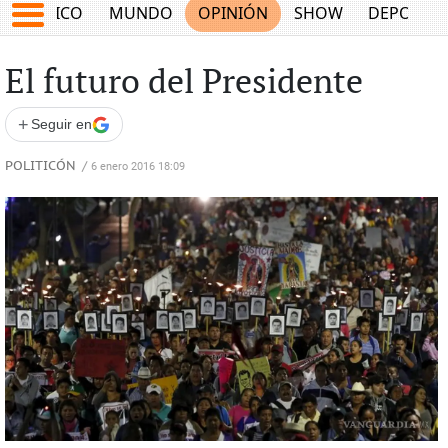
MÉXICO
MUNDO
OPINIÓN
SHOW
DEPORTE
El futuro del Presidente
+
Seguir en
POLITICÓN
/
6 enero 2016 18:09