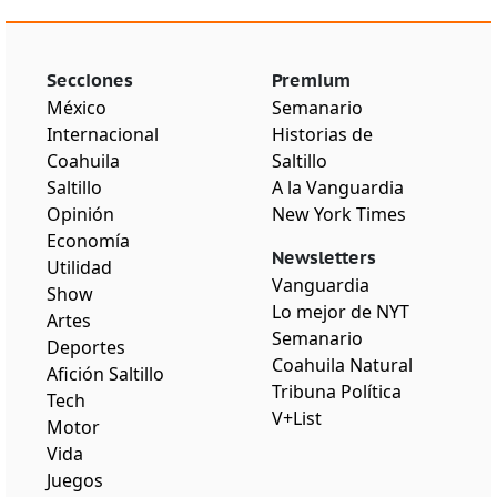
Secciones
Premium
México
Semanario
Internacional
Historias de
Coahuila
Saltillo
Saltillo
A la Vanguardia
Opinión
New York Times
Economía
Newsletters
Utilidad
Vanguardia
Show
Lo mejor de NYT
Artes
Semanario
Deportes
Coahuila Natural
Afición Saltillo
Tribuna Política
Tech
V+List
Motor
Vida
Juegos