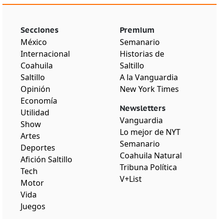
Secciones
Premium
México
Semanario
Internacional
Historias de
Coahuila
Saltillo
Saltillo
A la Vanguardia
Opinión
New York Times
Economía
Newsletters
Utilidad
Vanguardia
Show
Lo mejor de NYT
Artes
Semanario
Deportes
Coahuila Natural
Afición Saltillo
Tribuna Política
Tech
V+List
Motor
Vida
Juegos