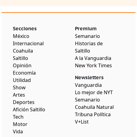
Secciones
Premium
México
Semanario
Internacional
Historias de
Coahuila
Saltillo
Saltillo
A la Vanguardia
Opinión
New York Times
Economía
Newsletters
Utilidad
Vanguardia
Show
Lo mejor de NYT
Artes
Semanario
Deportes
Coahuila Natural
Afición Saltillo
Tribuna Política
Tech
V+List
Motor
Vida