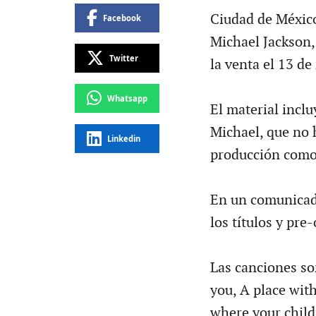
Ciudad de México
Facebook
Michael Jackson,
Twitter
la venta el 13 de
Whatsapp
El material incl
Michael, que no h
Linkedin
producción como 
En un comunicado
los títulos y pr
Las canciones so
you, A place wit
where your child