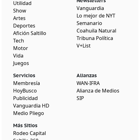
Newsletters
Utilidad
Vanguardia
Show
Lo mejor de NYT
Artes
Semanario
Deportes
Coahuila Natural
Afición Saltillo
Tribuna Política
Tech
V+List
Motor
Vida
Juegos
Servicios
Alianzas
Membresía
WAN-IFRA
HoyBusco
Alianza de Medios
Publicidad
SIP
Vanguardia HD
Medio Pliego
Más Sitios
Rodeo Capital