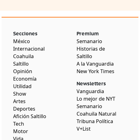
Secciones
Premium
México
Semanario
Internacional
Historias de
Coahuila
Saltillo
Saltillo
A la Vanguardia
Opinión
New York Times
Economía
Newsletters
Utilidad
Vanguardia
Show
Lo mejor de NYT
Artes
Semanario
Deportes
Coahuila Natural
Afición Saltillo
Tribuna Política
Tech
V+List
Motor
Vida