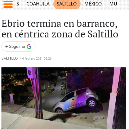
JUEGOS
COAHUILA
SALTILLO
MÉXICO
MUNDO
Ebrio termina en barranco,
en céntrica zona de Saltillo
+
Seguir en
SALTILLO
/
6 febrero 2021 06:26