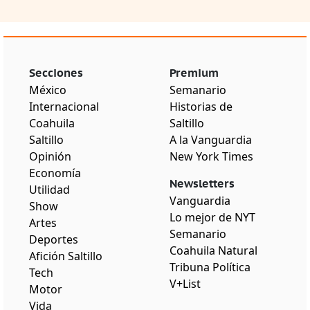
Secciones
Premium
México
Semanario
Internacional
Historias de
Coahuila
Saltillo
Saltillo
A la Vanguardia
Opinión
New York Times
Economía
Newsletters
Utilidad
Vanguardia
Show
Lo mejor de NYT
Artes
Semanario
Deportes
Coahuila Natural
Afición Saltillo
Tribuna Política
Tech
V+List
Motor
Vida