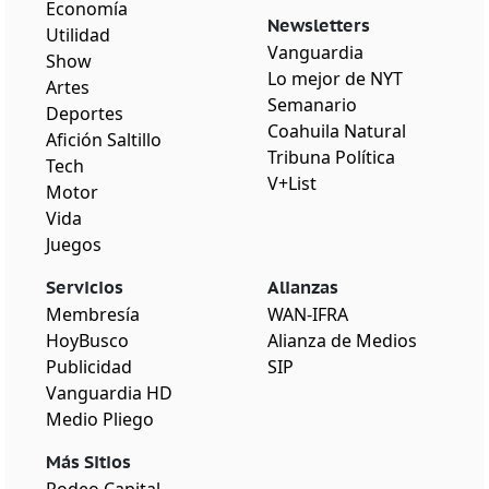
Economía
Newsletters
Utilidad
Vanguardia
Show
Lo mejor de NYT
Artes
Semanario
Deportes
Coahuila Natural
Afición Saltillo
Tribuna Política
Tech
V+List
Motor
Vida
Juegos
Servicios
Alianzas
Membresía
WAN-IFRA
HoyBusco
Alianza de Medios
Publicidad
SIP
Vanguardia HD
Medio Pliego
Más Sitios
Rodeo Capital