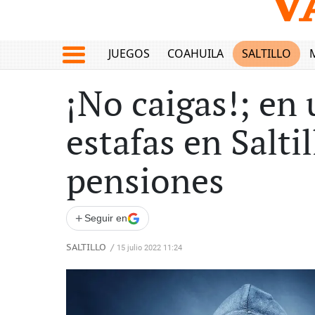
JUEGOS
COAHUILA
SALTILLO
¡No caigas!; en 
estafas en Saltil
pensiones
+
Seguir en
SALTILLO
/
15 julio 2022 11:24