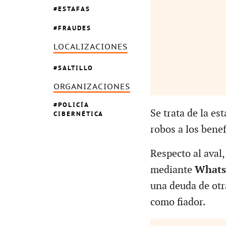
ESTAFAS
FRAUDES
LOCALIZACIONES
SALTILLO
ORGANIZACIONES
POLICÍA
Se trata de la es
CIBERNÉTICA
robos a los bene
Respecto al aval,
mediante
What
una deuda de otra
como fiador.