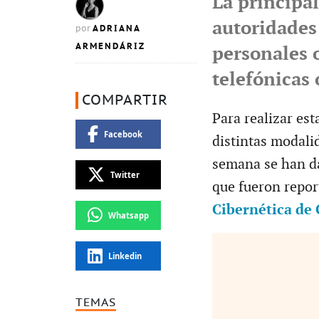
La principa
autoridades
ADRIANA
por
ARMENDÁRIZ
personales 
telefónicas
COMPARTIR
Para realizar est
Facebook
distintas modalid
semana se han d
Twitter
que fueron repor
Cibernética de
Whatsapp
Linkedin
TEMAS