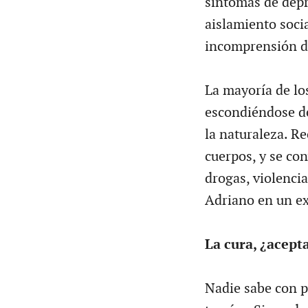
síntomas de depr
aislamiento socia
incomprensión d
La mayoría de lo
escondiéndose d
la naturaleza. R
cuerpos, y se co
drogas, violencia
Adriano en un ex
La cura, ¿acept
Nadie sabe con p