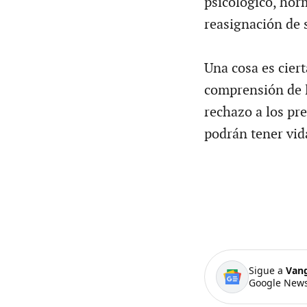
psicológico, hor
reasignación de 
Una cosa es ciert
comprensión de l
rechazo a los pre
podrán tener vida
Sigue a
Van
Google News