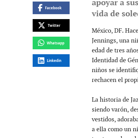
apoyar a sus
Facebook
vida de sole
Twitter
México, DF. Hace 
Jennings, una ni
Whatsapp
edad de tres año
Identidad de Gén
Linkedin
niños se identif
rechacen el prop
La historia de J
siendo varón, de
vestidos, adorab
a ella como un n