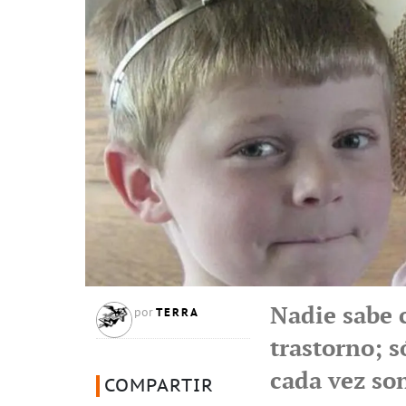
Nadie sabe 
TERRA
por
trastorno; s
cada vez so
COMPARTIR