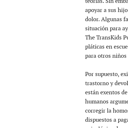
teorías. Sin emb
apoyar a sus hijo
dolor. Algunas f
situación para a
The TransKids P
pláticas en escu
para otros niños
Por supuesto, ex
trastorno y devo
están exentos de
humanos argument
corregir la homo
dispuestos a pag