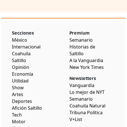
Secciones
Premium
México
Semanario
Internacional
Historias de
Coahuila
Saltillo
Saltillo
A la Vanguardia
Opinión
New York Times
Economía
Newsletters
Utilidad
Vanguardia
Show
Lo mejor de NYT
Artes
Semanario
Deportes
Coahuila Natural
Afición Saltillo
Tribuna Política
Tech
V+List
Motor