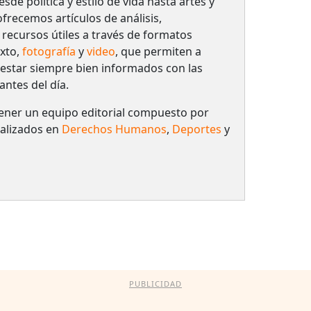
de política y estilo de vida hasta artes y
frecemos artículos de análisis,
 recursos útiles a través de formatos
xto,
fotografía
y
video
, que permiten a
 estar siempre bien informados con las
antes del día.
ener un equipo editorial compuesto por
ializados en
Derechos Humanos
,
Deportes
y
PUBLICIDAD