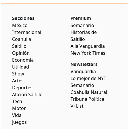
Secciones
Premium
México
Semanario
Internacional
Historias de
Coahuila
Saltillo
Saltillo
A la Vanguardia
Opinión
New York Times
Economía
Newsletters
Utilidad
Vanguardia
Show
Lo mejor de NYT
Artes
Semanario
Deportes
Coahuila Natural
Afición Saltillo
Tribuna Política
Tech
V+List
Motor
Vida
Juegos