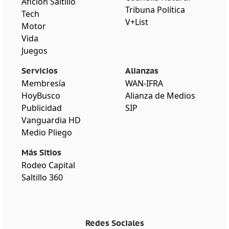
Afición Saltillo
Tribuna Política
Tech
V+List
Motor
Vida
Juegos
Servicios
Alianzas
Membresía
WAN-IFRA
HoyBusco
Alianza de Medios
Publicidad
SIP
Vanguardia HD
Medio Pliego
Más Sitios
Rodeo Capital
Saltillo 360
Redes Sociales