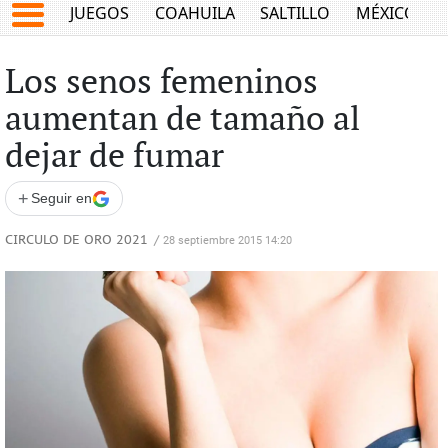
JUEGOS
COAHUILA
SALTILLO
MÉXICO
Los senos femeninos
aumentan de tamaño al
dejar de fumar
+
Seguir en
CIRCULO DE ORO 2021
/
28 septiembre 2015 14:20