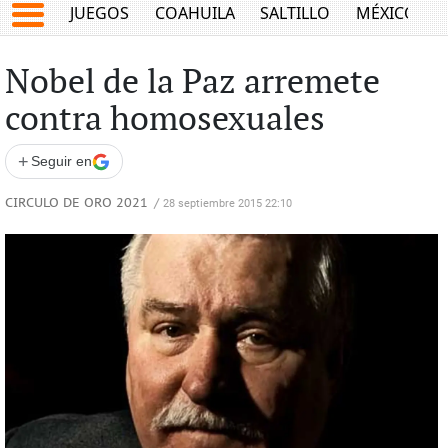
JUEGOS
COAHUILA
SALTILLO
MÉXICO
Nobel de la Paz arremete
contra homosexuales
+
Seguir en
CIRCULO DE ORO 2021
/
28 septiembre 2015 22:10