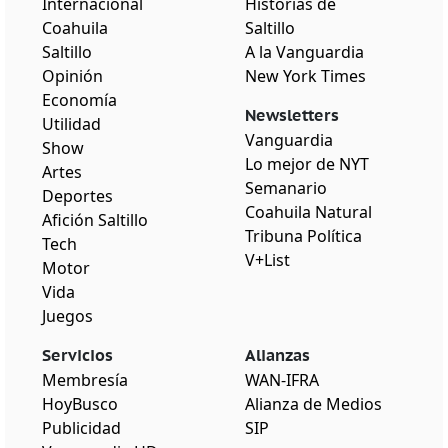
Internacional
Historias de
Coahuila
Saltillo
Saltillo
A la Vanguardia
Opinión
New York Times
Economía
Newsletters
Utilidad
Vanguardia
Show
Lo mejor de NYT
Artes
Semanario
Deportes
Coahuila Natural
Afición Saltillo
Tribuna Política
Tech
V+List
Motor
Vida
Juegos
Servicios
Alianzas
Membresía
WAN-IFRA
HoyBusco
Alianza de Medios
Publicidad
SIP