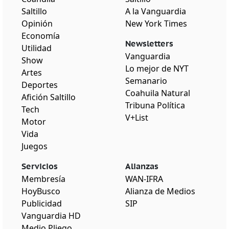
Saltillo
A la Vanguardia
Opinión
New York Times
Economía
Newsletters
Utilidad
Vanguardia
Show
Lo mejor de NYT
Artes
Semanario
Deportes
Coahuila Natural
Afición Saltillo
Tribuna Política
Tech
V+List
Motor
Vida
Juegos
Servicios
Alianzas
Membresía
WAN-IFRA
HoyBusco
Alianza de Medios
Publicidad
SIP
Vanguardia HD
Medio Pliego