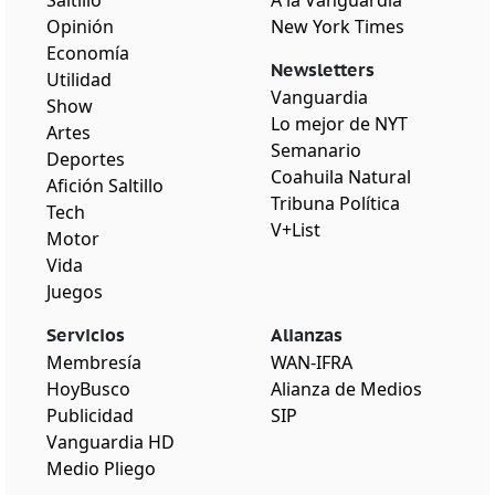
Opinión
New York Times
Economía
Newsletters
Utilidad
Vanguardia
Show
Lo mejor de NYT
Artes
Semanario
Deportes
Coahuila Natural
Afición Saltillo
Tribuna Política
Tech
V+List
Motor
Vida
Juegos
Servicios
Alianzas
Membresía
WAN-IFRA
HoyBusco
Alianza de Medios
Publicidad
SIP
Vanguardia HD
Medio Pliego