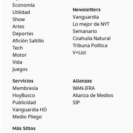
Economía
Newsletters
Utilidad
Vanguardia
Show
Lo mejor de NYT
Artes
Semanario
Deportes
Coahuila Natural
Afición Saltillo
Tribuna Política
Tech
V+List
Motor
Vida
Juegos
Servicios
Alianzas
Membresía
WAN-IFRA
HoyBusco
Alianza de Medios
Publicidad
SIP
Vanguardia HD
Medio Pliego
Más Sitios