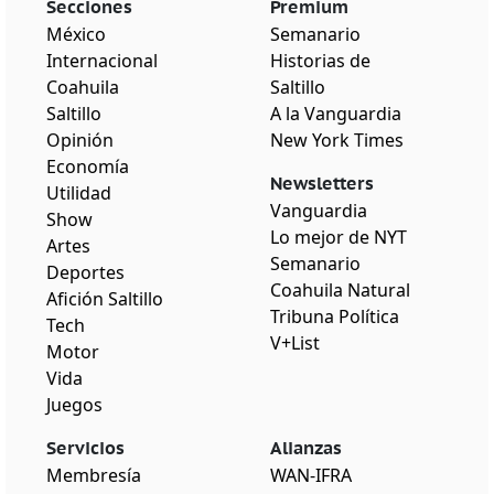
Secciones
Premium
México
Semanario
Internacional
Historias de
Coahuila
Saltillo
Saltillo
A la Vanguardia
Opinión
New York Times
Economía
Newsletters
Utilidad
Vanguardia
Show
Lo mejor de NYT
Artes
Semanario
Deportes
Coahuila Natural
Afición Saltillo
Tribuna Política
Tech
V+List
Motor
Vida
Juegos
Servicios
Alianzas
Membresía
WAN-IFRA