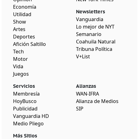
Economía
Newsletters
Utilidad
Vanguardia
Show
Lo mejor de NYT
Artes
Semanario
Deportes
Coahuila Natural
Afición Saltillo
Tribuna Política
Tech
V+List
Motor
Vida
Juegos
Servicios
Alianzas
Membresía
WAN-IFRA
HoyBusco
Alianza de Medios
Publicidad
SIP
Vanguardia HD
Medio Pliego
Más Sitios