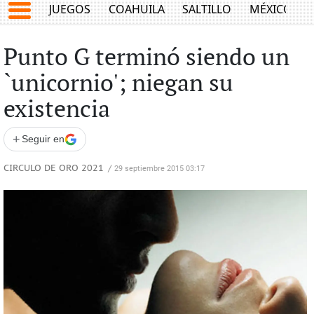
JUEGOS
COAHUILA
SALTILLO
MÉXICO
Punto G terminó siendo un
`unicornio'; niegan su
existencia
+
Seguir en
CIRCULO DE ORO 2021
/
29 septiembre 2015 03:17