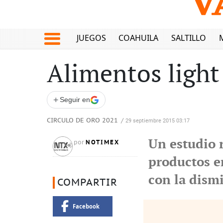
JUEGOS
COAHUILA
SALTILLO
Alimentos light
+
Seguir en
CIRCULO DE ORO 2021
/
29 septiembre 2015 03:17
Un estudio r
NOTIMEX
por
productos e
con la dism
COMPARTIR
Facebook