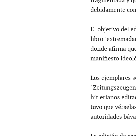
fragmentada y qu
debidamente co
El objetivo del 
libro "extremadam
donde afirma que
manifiesto ideoló
Los ejemplares 
"Zeitungszeugen" 
hitlerianos edit
tuvo que vérselas
autoridades báva