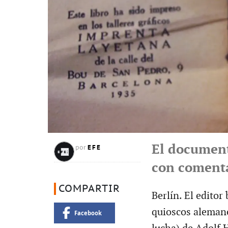
El document
EFE
por
con coment
COMPARTIR
Berlín. El editor
quioscos alemane
Facebook