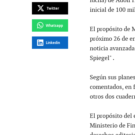
lucha) de Adolf 
Twitter
inicial de 100 mi
Whatsapp
El propósito de M
próximo 26 de ene
Linkedin
noticia avanzada
Spiegel" .
Según sus planes
comentados, en f
otros dos cuader
El propósito del 
Ministerio de Fi