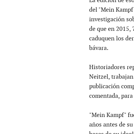
La edición de es
del "Mein Kampf"
investigación so
de que en 2015, 
caduquen los der
bávara.
Historiadores r
Neitzel, trabajan
publicación comp
comentada, para
"Mein Kampf" fue
años antes de su 