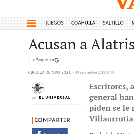
JUEGOS
COAHUILA
SALTILLO
Acusan a Alatris
+
Seguir en
CIRCULO DE ORO 2021
/
29 septiembre 2015 03:35
Escritores,
general han
EL UNIVERSAL
por
piden se le
Villaurruti
COMPARTIR