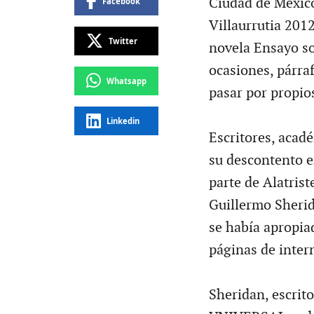
Ciudad de México
Facebook
Villaurrutia 2012
Twitter
novela Ensayo sob
ocasiones, párra
Whatsapp
pasar por propio
Linkedin
Escritores, acad
su descontento e
parte de Alatriste
Guillermo Sherid
se había apropiad
páginas de inter
Sheridan, escrit