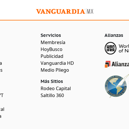
Servicios
Alianzas
Membresía
HoyBusco
Publicidad
a
Vanguardia HD
es
Medio Pliego
Más Sitios
Rodeo Capital
YT
Saltillo 360
al
a