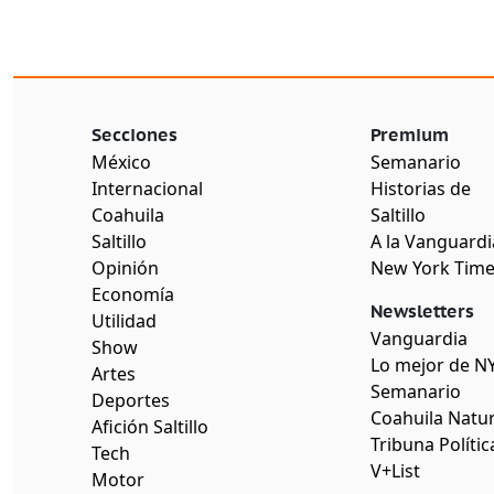
Secciones
Premium
México
Semanario
Internacional
Historias de
Coahuila
Saltillo
Saltillo
A la Vanguardi
Opinión
New York Tim
Economía
Newsletters
Utilidad
Vanguardia
Show
Lo mejor de N
Artes
Semanario
Deportes
Coahuila Natur
Afición Saltillo
Tribuna Polític
Tech
V+List
Motor