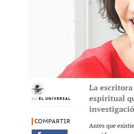
La escritor
espiritual q
EL UNIVERSAL
por
investigaci
COMPARTIR
Antes que existi