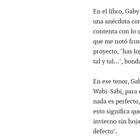
En el libro, Gab
una anécdota con
contenta con lo q
que me notó frus
proyecto, "has lo
tal y tal...", bon
En ese tenor, Gab
Wabi-Sabi, para e
nada es perfecto
esto significa qu
invierno sin hoja
defecto".