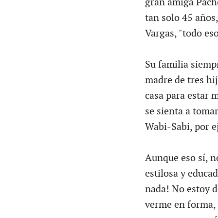
gran amiga Pache
tan solo 45 años,
Vargas, "todo es
Su familia siempr
madre de tres hi
casa para estar m
se sienta a toma
Wabi-Sabi, por e
Aunque eso sí, n
estilosa y educa
nada! No estoy 
verme en forma, 