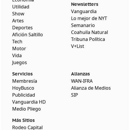
Newsletters
Utilidad
Vanguardia
Show
Lo mejor de NYT
Artes
Semanario
Deportes
Coahuila Natural
Afición Saltillo
Tribuna Política
Tech
V+List
Motor
Vida
Juegos
Servicios
Alianzas
Membresía
WAN-IFRA
HoyBusco
Alianza de Medios
Publicidad
SIP
Vanguardia HD
Medio Pliego
Más Sitios
Rodeo Capital