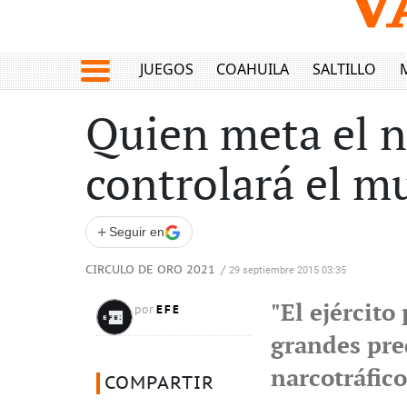
JUEGOS
COAHUILA
SALTILLO
Quien meta el na
controlará el m
+
Seguir en
CIRCULO DE ORO 2021
/
29 septiembre 2015 03:35
"El ejército
EFE
por
grandes pred
narcotráfico
COMPARTIR