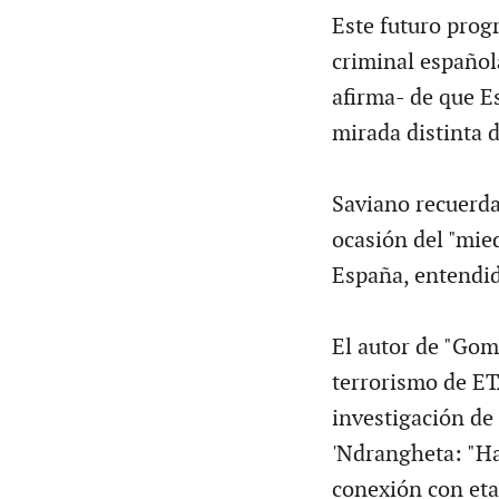
Este futuro progr
criminal español
afirma- de que E
mirada distinta 
Saviano recuerda
ocasión del "mie
España, entendida
El autor de "Gomo
terrorismo de ET
investigación de 
'Ndrangheta: "Ha
conexión con eta