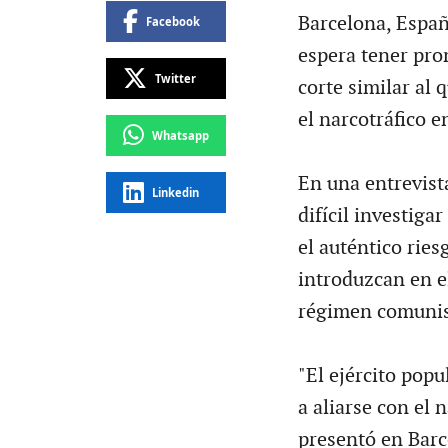
Barcelona, Españ
Facebook
espera tener pro
Twitter
corte similar al 
el narcotráfico e
Whatsapp
En una entrevist
Linkedin
difícil investiga
el auténtico ries
introduzcan en el
régimen comunis
"El ejército pop
a aliarse con el n
presentó en Barc