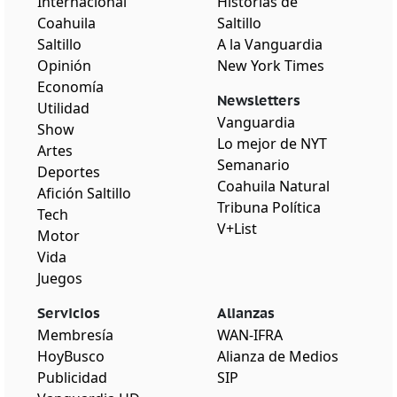
Internacional
Historias de
Coahuila
Saltillo
Saltillo
A la Vanguardia
Opinión
New York Times
Economía
Newsletters
Utilidad
Vanguardia
Show
Lo mejor de NYT
Artes
Semanario
Deportes
Coahuila Natural
Afición Saltillo
Tribuna Política
Tech
V+List
Motor
Vida
Juegos
Servicios
Alianzas
Membresía
WAN-IFRA
HoyBusco
Alianza de Medios
Publicidad
SIP